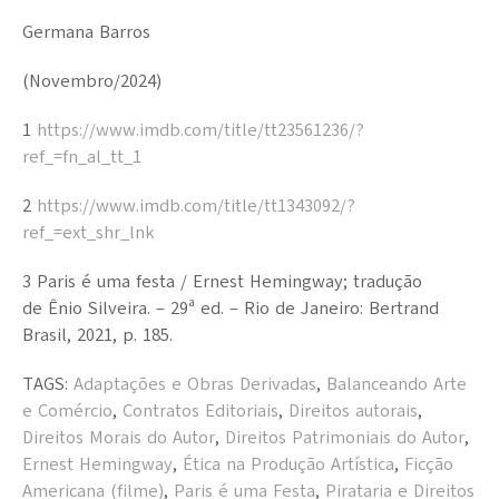
Germana Barros
(Novembro/2024)
1
https://www.imdb.com/title/tt23561236/?
ref_=fn_al_tt_1
2
https://www.imdb.com/title/tt1343092/?
ref_=ext_shr_lnk
3
Paris é uma festa
/ Ernest Hemingway; tradução
de
Ênio
Silveira. – 29ª ed. –
Rio de Janeiro: Bertrand
Brasil, 2021, p. 185
.
TAGS:
Adaptações e Obras Derivadas
,
Balanceando Arte
e Comércio
,
Contratos Editoriais
,
Direitos autorais
,
Direitos Morais do Autor
,
Direitos Patrimoniais do Autor
,
Ernest Hemingway
,
Ética na Produção Artística
,
Ficção
Americana (filme)
,
Paris é uma Festa
,
Pirataria e Direitos