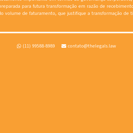
preparada para futura transformação em razão de recebimento
do volume de faturamento, que justifique a transformação de 
(11) 99588-8989
contato@thelegals.law