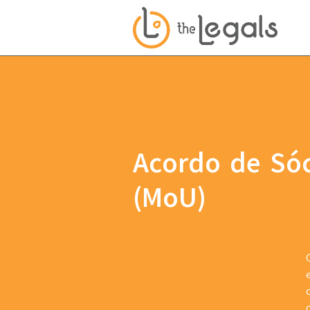
Acordo de Só
(MoU)