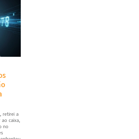
os
ão
a
 retirei a
 ao caixa,
o no
es
 enfrentou