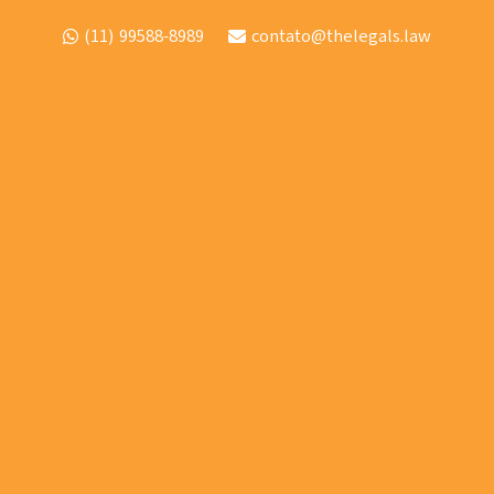
(11) 99588-8989
contato@thelegals.law